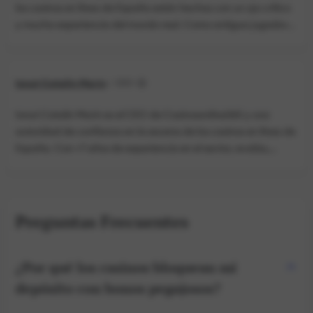
los casinos en línea de España están hechas con un ojo crítico
y mucha experiencia del mundo real. Como antigua jugadora
de casino con fuertes habilidades de investigación, prueba y
califica cada casino con gran atención para asegurarse de
que sus reseñas y recomendaciones sean exactas y útiles para
Ionut Catalin Marin
CEO
todos los jugadores.
Ionut Catalin Marin es el CEO de Casinosonline365 y una
autoridad de confianza en la escena de los casinos en línea de
España. Con +7 años de experiencia en el sector, evalúa,
clasifica y compara meticulosamente los casinos online para
ofrecer a los jugadores españoles una lista precisa y orientada
al usuario de los mejores sitios de casino.
Preguntas Frecuentes
¿Por qué los casinos bloquean mi
depósito con bonos pegajosos?