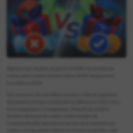
Digamos que: Acabas de ganar 2.000€ con un bono de
casino, pero cuando intentas retirar, 500€ desaparecen
instantáneamente.
Este escenario de pesadilla le sucede a miles de jugadores
diariamente porque no entienden la diferencia crítica entre
bonos pegajosos y no pegajosos. Después de analizar
docenas de bonos de casino, nuestro equipo de
Casinosonline365 descubrió el secreto de la industria que
cuesta a los jugadores millones en fondos atrapados cada