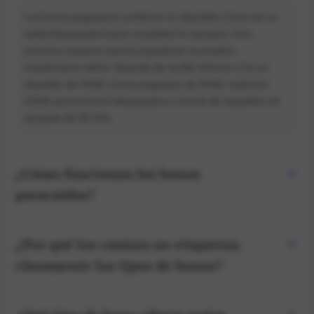
Los bonos pegajosos combinan tu depósito y bono en un
saldo bloqueado hasta completar la apuesta. Esta
práctica asegura que los jugadores no puedan
simplemente retirar después de recibir el bono. Con un
depósito de 100€ y bono pegajoso de 100€, todos los
200€ permanecen bloqueados a través de requisitos de
apuesta de 30-50x.
¿Cómo funcionan los bonos
paracaídas?
¿Por qué los casinos no etiquetan
claramente los tipos de bonos?