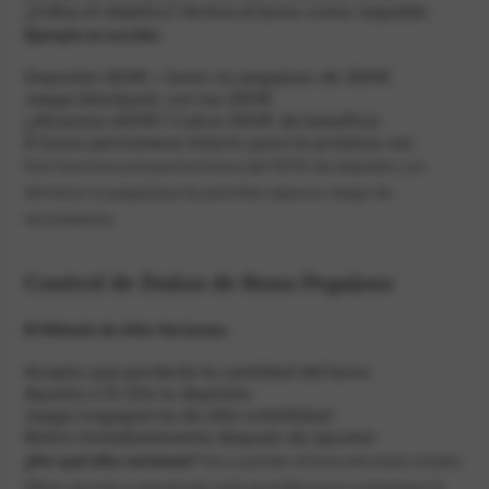
¿Fallas el objetivo? Activa el bono como respaldo
Ejemplo en acción:
Deposita 300€ + bono no pegajoso de 300€
Juega blackjack con tus 300€
¿Alcanzas 600€? Cobra 300€ de beneficio
El bono permanece intacto para la próxima vez
Esto funciona porque los bonos del 100% de depósito con
términos no pegajosos te permiten separar riesgo de
recompensa.
Control de Daños de Bono Pegajoso
El Método de Alta Varianza:
Acepta que perderás la cantidad del bono
Apunta a 15-20x tu depósito
Juega tragaperras de alta volatilidad
Retira inmediatamente después de apostar
¿Por qué alta varianza?
Vas a perder el bono de todos modos.
Mejor apunta a ganancias más grandes para compensar la