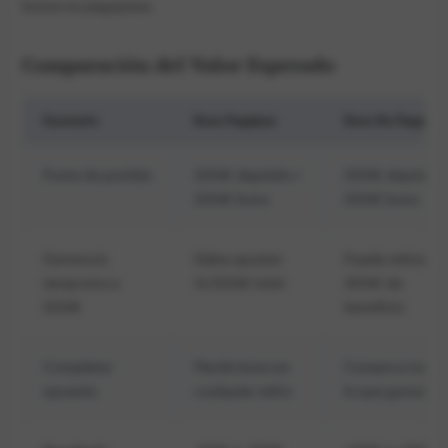
bonos no pegajosos.
Comparación del Valor Esperado
Escenario
Bono Pegajoso
Bono No Pegajoso
Punto de partida
200€ depósito +
200€ depósito 
200€ bono
200€ bono
Ganancia
Debe apostar
Puede retirar
temprana a
16.000€ total
300€ de
500€
beneficio
Completar
Pierde bono en
Conserva todo
apuesta
cualquier retiro
lo que ganas