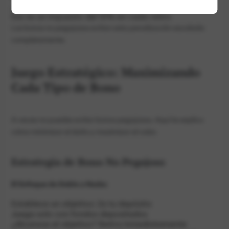
¿Ganas 10.000€? Recibes solo 9.000€
Eso es un impuesto del 10% en cada retiro
Los bonos no pegajosos evitan esta penalización escalada
completamente.
Juego Estratégico: Maximizando
Cada Tipo de Bono
A veces no puedes evitar bonos pegajosos. Aquí te explico
cómo minimizar el daño y maximizar el valor.
Estrategia de Bono No Pegajoso
El Enfoque de Doble o Nada:
Establece un objetivo: 2x tu depósito
Juega solo con fondos depositados
¿Alcanzas el objetivo? Retira inmediatamente