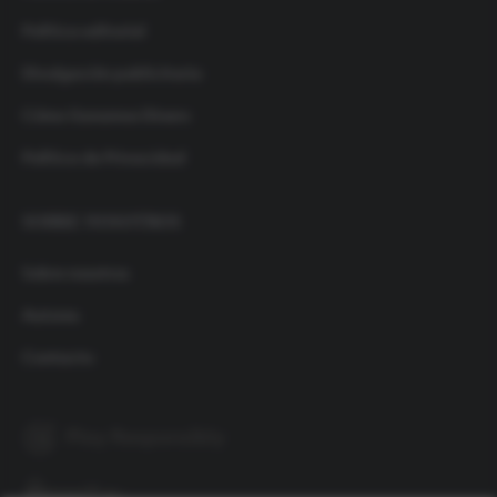
Política editorial
Divulgación publicitaria
Cómo Ganamos Dinero
Política de Privacidad
SOBRE NOSOTROS
Sobre nosotros
Autores
Contacto