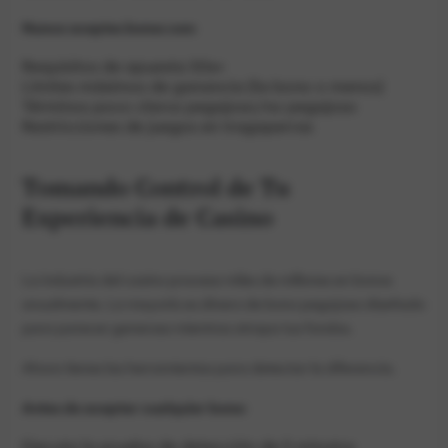
Nunca aceptes bonos con:
Requisitos de apuesta 50x+
Límites máximos de ganancia (5x bono o menos)
Términos poco claros pegajoso/no pegajoso
Restricciones de juegos en tragaperras
Tomando Control de Tu
Experiencia de Casino
La industria del casino procesa miles de millones en bonos
anualmente. La mayoría es dinero de bono pegajoso diseñado
para parecer generoso mientras atrapa tus fondos.
Ahora tienes las herramientas para detectar la diferencia.
Antes de aceptar cualquier bono:
Ejecuta la prueba de detección de 5 minutos