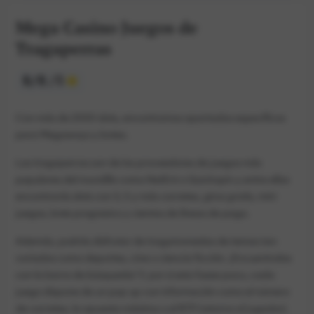
Mega Casino Juegos de
Tragaperras
5/5
/5
Con más de 2000 slots, encontramos apartados específicos
para Megaways y botes.
Las tragaperras son de los proveedores de juegos más
populares del mundillo como NetEnt o Quickspin y entre ellas
encontrarás slots con 3, 5 y más carretes, giros gratis, mini
juegos, bote progresivo y cientos de líneas de pago.
Además, podrás disfrutar de tragamonedas de temas tan
variados como deportes, cine o ciencia ficción. ¡Encuentralas
con la barra de búsqueda! Y, por si esto fuese poco, cada
juego dispone de un pop up con información como el número
de carretes, la apuesta máxima o el RTP (retorno al jugador).