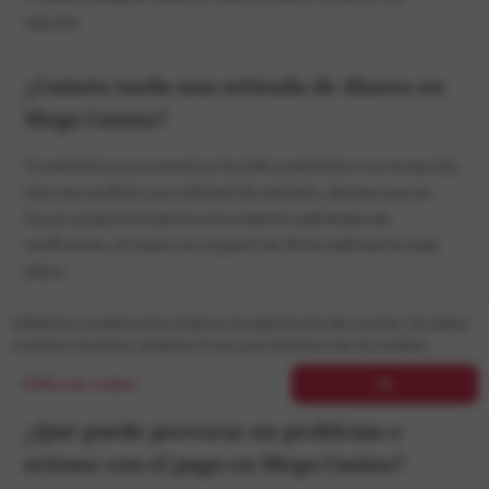
soporte.
¿Cuánto tarda una retirada de dinero en
Mega Casino?
Tu solicitud se procesará en las 24h posteriores a su recepción.
Una vez recibida una solicitud de retirada, siempre que se
hayan proporcionado los documentos solicitados de
verificación, el casino se ocupará de dicha solicitud en este
plazo.
Aunque el retiro se procese en unas 24 horas, luego puede
Utilizamos cookies para mejorar la experiencia del usuario. Al utilizar
tardar algunos días más en recibir los fondos, ya que esto
nuestros servicios, aceptas el uso que hacemos de las cookies.
depende del método de pago utilizado al retirar.
Política de cookies
Ok
¿Qué puede provocar un problema o
retraso con el pago en Mega Casino?