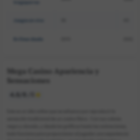
tragaperras
Juegos en vivo
35
43
En línea desde
2013
2022
Mega Casino Apariencia y
Sensaciones
4.5/5
/5
Este es un sitio online que se esfuerza por reproducir la
sensación tradicional de un casino físico. Con sus colores
negro y dorado, y desde los gráficos hasta las animaciones,
todo funciona para proporcionar al jugador una experiencia