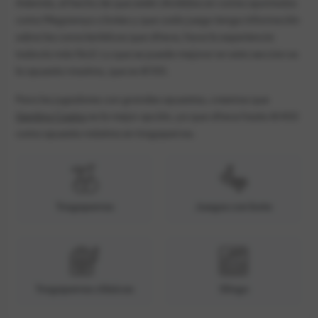
Además, el hecho de que estén divididas en varios apartados
como Megaways o botes y que cada juego tenga información
sobre las características que ofrece, hace la experiencia
todavía más fácil. Lo que se puede mejorar en esta seccion es
la apuesta maxima, que es €100.
Para los jugadores con grandes apuestas, creemos que
Genting Casino
es la mejor opción, ya que ofrece hasta €400
como apuesta máxima en tragaperras.
Tragaperras
Juegos con bote
Tragaperras clásicas
Slingo