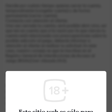
Decide por cuánto tiempo quieres cerrar la cuenta,
temporalmente (congelar cuenta) o de forma
permanente (cerrar cuenta).
Contacta con atención al cliente.
Una vez cerrada tu cuenta, será posible abrir otra, así
que ten en cuenta que si la razón por la que cierras tu
cuenta está relacionada con preocupaciones sobre la
posible adicción al juego, deberás informar a
atención al cliente al realizar tu solicitud. En este
caso, nuestro consejo es que te inscribas en el
Registro General de Interdicciones de Acceso al
Juego (RGIAJ) (ver cláusula 24.5).
Mega Casino Vista previa del escritorio
Navegar por el sitio web de Mega Casino desde un PC es una
experiencia agradable y sin complicaciones. La plataforma es
intuitiva y fácil de usar, con una destacada barra de
búsqueda en la parte superior en la que puedes encontrar al
instante tus juegos favoritos. Las secciones de juego están
Este sitio web es sólo para