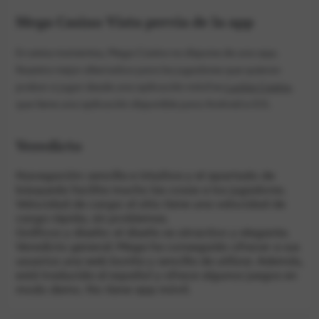
Mega Casino Vista previa de la app
En estos momentos, Mega Casino no dispone de una app.
Nuestra mejor alternativa para los jugadores que quieran
probar a jugar desde una aplicación móvil es
Luckia Casino
,
que tiene una aplicación disponible para Android e iOS.
Veredicto
Navegación: sencilla e intuitiva y el apartado de
búsqueda facilita mucho las cosas a los jugadores.
Velocidad de carga: el sitio tiene una velocidad de
carga rápida, sin problemas.
Gráficos y diseño: el diseño es atractivo y elegante.
Veredicto general: Mega ha conseguido ofrecer a sus
usuarios una web bonita y sencilla de utilizar. Además,
está traducida al español y ofrece algunos juegos en
modo demo. No tiene app móvil.