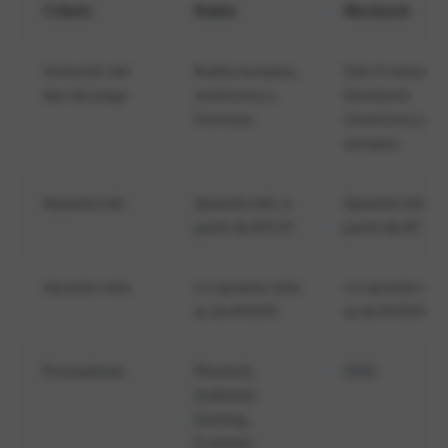
Criterio
Ruleta
Blackjack
Variación del
Ruleta europea,
Solo 4 mesas de
tipo de juego
americana y
blackjack
francesa.
americano y
europeo.
Apuesta mín.
Apuesta mín. a
Apuesta mín. a
partir de €0.01
partir de €1
Apuesta máx.
La apuesta máx.
La apuesta máx
es de €5000
es de €1500
Proveedores
Playtech,
GVG
Authentic
Gaming,
Evolution