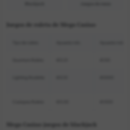
Blackjack
Juegos de mesa
Juegos de ruleta de Mega Casino
Tipo de ruleta
Apuesta mín.
Apuesta máx.
Quantum Ruleta
€0.01
€100
Lighting Roulette
€0.10
€5000
Casiopea Ruleta
€0.50
€1000
Mega Casino juegos de blackjack