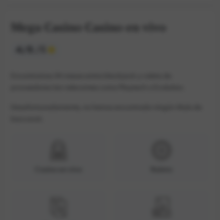
Mega Casino Casino en vivo
4/5
/5
Encontramos 34 mesas entre blackjack y ruleta de
proveedores tan relevantes como Playtech o Evolution.
Desafortunadamente, no hemos encontrado ningún título de
baccarat.
Casino en vivo
Ruleta