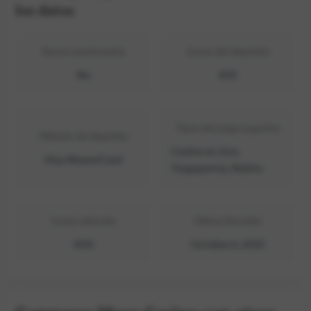
los datos
Bonos reclamados
Suma del depósito
No
€10
Tipos de juego jugados
Método de depósito
Casino en vivo,
Visa MasterCard
Tragaperras, Ruleta
Suma retirada
Última Revisión
€20
October 6, 2025