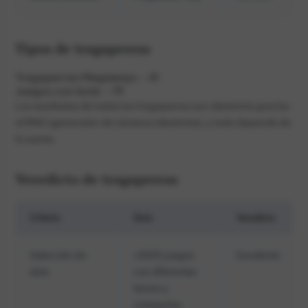
Tipos de tragaperras
Tragaperras Megaways – 41
Juegos con bote – 79
Los resultados de todas las tragaperras son aleatorios gracias
al RNG (generador de números aleatorios), y todo depende de
la suerte.
Veredicto de tragaperras
Criterio
Slots
Veredicto
Selección de
+2000 juegos
Excelente
slots
con diferentes
temas y
categorías