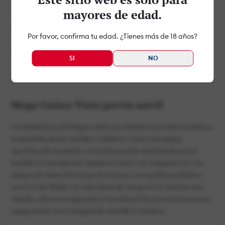
bien organizadas con subcategorías para filtrar.
mayores de edad.
Durante nuestras pruebas, la página se cargó en sólo unos
Por favor, confirma tu edad. ¿Tienes más de 18 años?
segundos, incluso con una conexión estándar. La navegación
es ágil y sin retrasos. La versión para ordenador de Mega
SI
NO
Casino está definitivamente optimizada para ofrecer una
experiencia de usuario sencilla y eficaz.
Mega Casino Vista previa móvil
La plataforma de Mega casino se adapta automáticamente a
la pantalla de los móviles o tabletas. Todos los juegos,
opciones de apuestas y funciones están optimizados para
facilitar la navegación desde el móvil. Las tragaperras y los
juegos de mesa funcionan sin errores, con gráficos nítidos y
una acción fluida. La velocidad de carga en el móvil es muy
rápida, solo unos segundos y los enlaces funcionan sin errores,
asegurando una navegación sencilla e intuitiva.