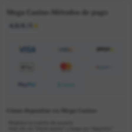
Mega Casino Métodos de pago
4.5/5
/5
Cómo depositar en Mega Casino
Registra tu cuenta de usuario
Haz clic en “inicia sesión” y luego en “depósito”