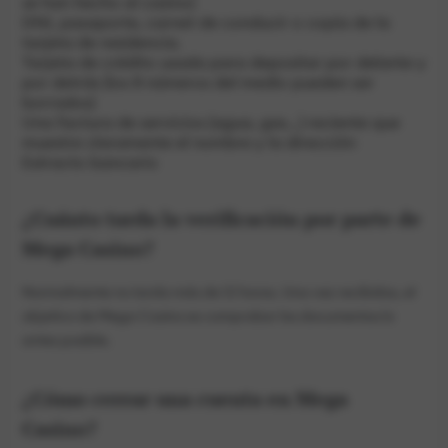
se han hecho al casino)
DNI, pasaporte, carnet de conducir o copia de la
tarjeta de residencia.
Tarjeta de crédito usada para depositar por delante y
por detrás (los 8 números del medio pueden ser
borrados)
Una factura de servicios (agua, gas…) reciente que
muestre claramente el nombre y la dirección
Extracto bancario
¿Cuánto tarda la verificación por parte de
Mega Casino?
Normalmente no tarda más de 12 horas. Una vez recibidos, el
objetivo de Mega Casino es comprobar los documentos lo
antes posible.
¿Cómo cerrar una cuenta en Mega
Casino?