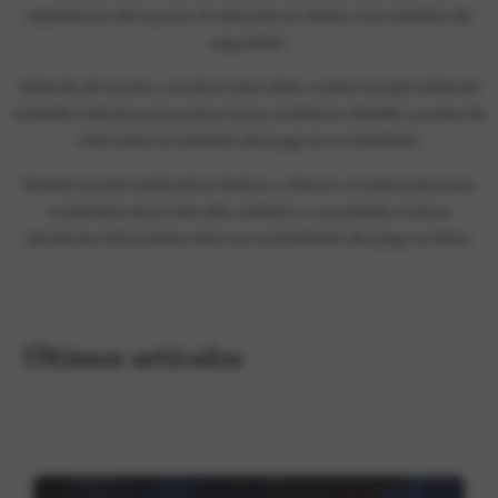
experiencia del usuario, la atención al cliente y las medidas de
seguridad.
Además de revisar y evaluar estos sitios, nuestro equipo editorial
también trabaja para proporcionar análisis en detalle y puntos de
vista sobre la industria del juego en su totalidad.
Nuestro equipo editorial se dedica a ofrecer a nuestros lectores
contenidos de la más alta calidad y a ayudarles a tomar
decisiones informadas sobre sus actividades de juego en línea.
Últimos artículos