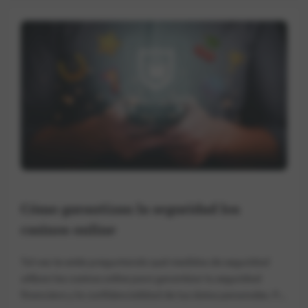
como usar la autoexclusión para estar en control del juego,
cuando es necesario hacerlo y los elementos que debes
tener en cuenta.
Cómo garantizan la seguridad los
casinos online
Tal vez te estés preguntando qué medidas de seguridad
utilizan los casinos online para garantizar tu seguridad
financiera y la confidencialidad de tus datos personales. Por