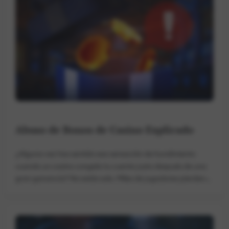
Abuso de Bonos de Casino Explicado
¿Alguna vez has sentido esa sensación de hundimiento
cuando un casino congela tu cuenta justo después de una
gran ganancia? No estás solo. Miles de jugadores pierden
sus ganancias legítimas cada año porque sin saberlo
violaron términos de bonos que nunca entendieron.