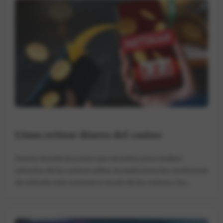
términos de bonos y descubrieron algo asombroso.
Cómo retirar dinero del casino
Hemos reunido los pasos que necesitas para realizar
retiradas de los casinos online, te explicamos las condiciones
de retirada más comunes a través de los casinos y los
términos a los que necesitas prestar atención en este
proceso. ¡Si quieres tener un proceso de retirada de dinero
rápido, seguro y sin comisiones, entonces tenemos la guía