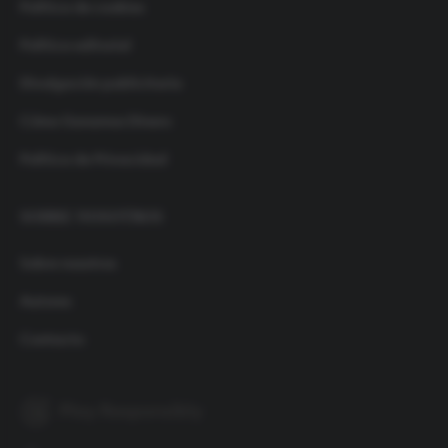
Política de cookies
Política editorial
Divulgación publicitaria
Cómo Ganamos Dinero
Política de Privacidad
SOBRE NOSOTROS
Sobre nosotros
Autores
Contacto